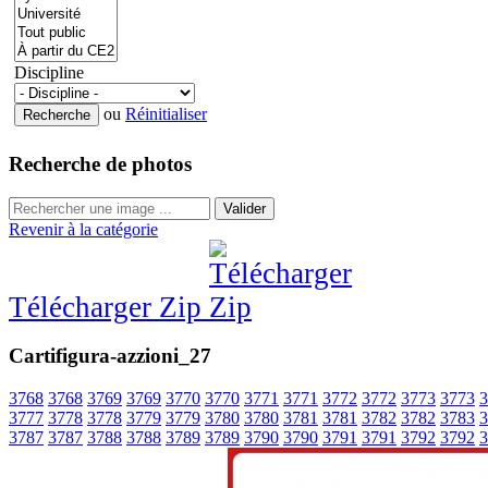
Discipline
ou
Réinitialiser
Recherche de photos
Valider
Revenir à la catégorie
Télécharger Zip
Cartifigura-azzioni_27
3768
3768
3769
3769
3770
3770
3771
3771
3772
3772
3773
3773
3
3777
3778
3778
3779
3779
3780
3780
3781
3781
3782
3782
3783
3
3787
3787
3788
3788
3789
3789
3790
3790
3791
3791
3792
3792
3