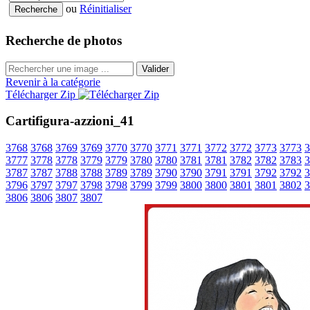
ou
Réinitialiser
Recherche de photos
Valider
Revenir à la catégorie
Télécharger Zip
Cartifigura-azzioni_41
3768
3768
3769
3769
3770
3770
3771
3771
3772
3772
3773
3773
3
3777
3778
3778
3779
3779
3780
3780
3781
3781
3782
3782
3783
3
3787
3787
3788
3788
3789
3789
3790
3790
3791
3791
3792
3792
3
3796
3797
3797
3798
3798
3799
3799
3800
3800
3801
3801
3802
3
3806
3806
3807
3807