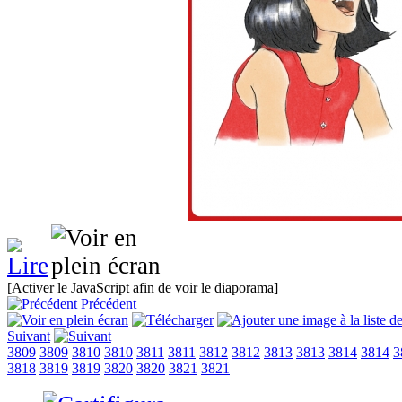
[Activer le JavaScript afin de voir le diaporama]
Précédent
Suivant
3809
3809
3810
3810
3811
3811
3812
3812
3813
3813
3814
3814
3
3818
3819
3819
3820
3820
3821
3821