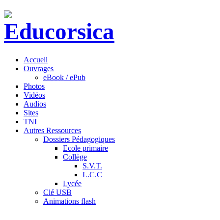
Accueil
Ouvrages
eBook / ePub
Photos
Vidéos
Audios
Sites
TNI
Autres Ressources
Dossiers Pédagogiques
Ecole primaire
Collège
S.V.T.
L.C.C
Lycée
Clé USB
Animations flash