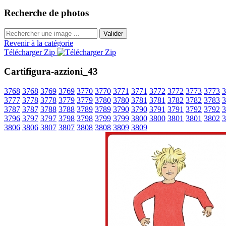
Recherche de photos
Valider
Revenir à la catégorie
Télécharger Zip
Cartifigura-azzioni_43
3768
3768
3769
3769
3770
3770
3771
3771
3772
3772
3773
3773
3
3777
3778
3778
3779
3779
3780
3780
3781
3781
3782
3782
3783
3
3787
3787
3788
3788
3789
3789
3790
3790
3791
3791
3792
3792
3
3796
3797
3797
3798
3798
3799
3799
3800
3800
3801
3801
3802
3
3806
3806
3807
3807
3808
3808
3809
3809