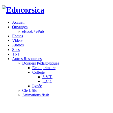
Accueil
Ouvrages
eBook / ePub
Photos
Vidéos
Audios
Sites
TNI
Autres Ressources
Dossiers Pédagogiques
Ecole primaire
Collège
S.V.T.
L.C.C
Lycée
Clé USB
Animations flash