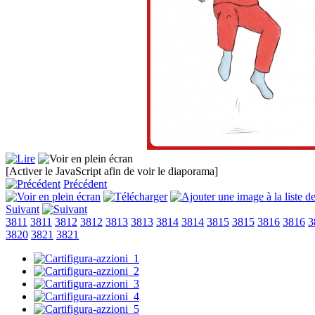
[Activer le JavaScript afin de voir le diaporama]
Précédent
Suivant
3811
3811
3812
3812
3813
3813
3814
3814
3815
3815
3816
3816
3
3820
3821
3821