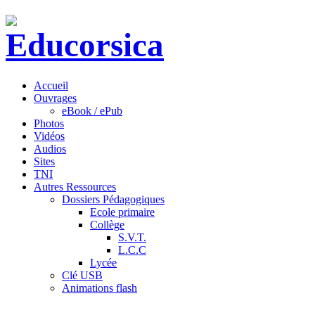
Accueil
Ouvrages
eBook / ePub
Photos
Vidéos
Audios
Sites
TNI
Autres Ressources
Dossiers Pédagogiques
Ecole primaire
Collège
S.V.T.
L.C.C
Lycée
Clé USB
Animations flash