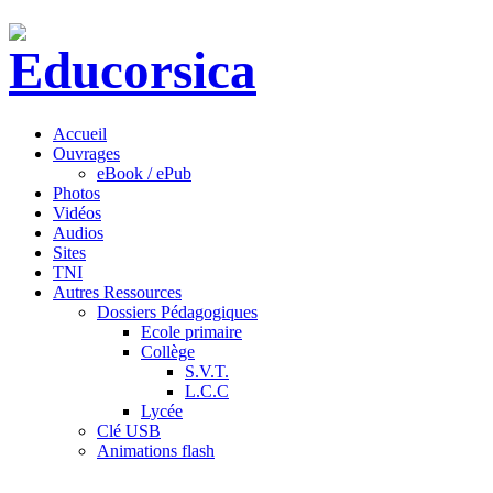
Accueil
Ouvrages
eBook / ePub
Photos
Vidéos
Audios
Sites
TNI
Autres Ressources
Dossiers Pédagogiques
Ecole primaire
Collège
S.V.T.
L.C.C
Lycée
Clé USB
Animations flash