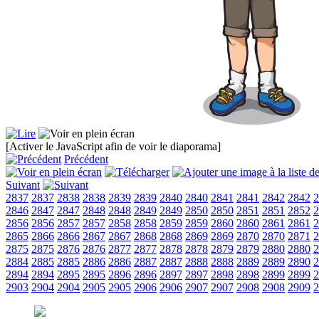
[Activer le JavaScript afin de voir le diaporama]
Précédent
Suivant
2837
2837
2838
2838
2839
2839
2840
2840
2841
2841
2842
2842
2
2846
2847
2847
2848
2848
2849
2849
2850
2850
2851
2851
2852
2
2856
2856
2857
2857
2858
2858
2859
2859
2860
2860
2861
2861
2
2865
2866
2866
2867
2867
2868
2868
2869
2869
2870
2870
2871
2
2875
2875
2876
2876
2877
2877
2878
2878
2879
2879
2880
2880
2
2884
2885
2885
2886
2886
2887
2887
2888
2888
2889
2889
2890
2
2894
2894
2895
2895
2896
2896
2897
2897
2898
2898
2899
2899
2
2903
2904
2904
2905
2905
2906
2906
2907
2907
2908
2908
2909
2