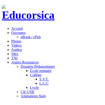
Accueil
Ouvrages
eBook / ePub
Photos
Vidéos
Audios
Sites
TNI
Autres Ressources
Dossiers Pédagogiques
Ecole primaire
Collège
S.V.T.
L.C.C
Lycée
Clé USB
Animations flash