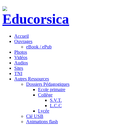
Accueil
Ouvrages
eBook / ePub
Photos
Vidéos
Audios
Sites
TNI
Autres Ressources
Dossiers Pédagogiques
Ecole primaire
Collège
S.V.T.
L.C.C
Lycée
Clé USB
Animations flash