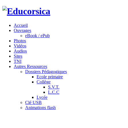
Accueil
Ouvrages
eBook / ePub
Photos
Vidéos
Audios
Sites
TNI
Autres Ressources
Dossiers Pédagogiques
Ecole primaire
Collège
S.V.T.
L.C.C
Lycée
Clé USB
Animations flash