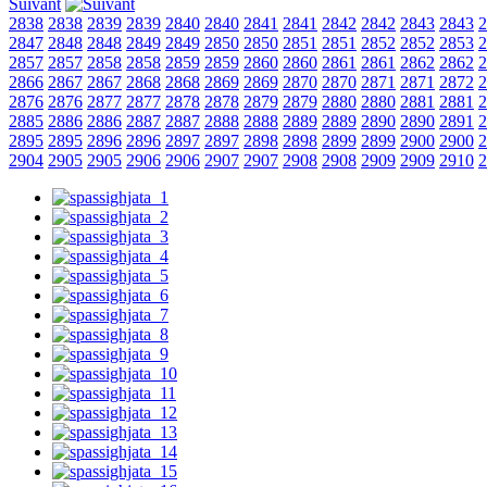
Suivant
2838
2838
2839
2839
2840
2840
2841
2841
2842
2842
2843
2843
2
2847
2848
2848
2849
2849
2850
2850
2851
2851
2852
2852
2853
2
2857
2857
2858
2858
2859
2859
2860
2860
2861
2861
2862
2862
2
2866
2867
2867
2868
2868
2869
2869
2870
2870
2871
2871
2872
2
2876
2876
2877
2877
2878
2878
2879
2879
2880
2880
2881
2881
2
2885
2886
2886
2887
2887
2888
2888
2889
2889
2890
2890
2891
2
2895
2895
2896
2896
2897
2897
2898
2898
2899
2899
2900
2900
2
2904
2905
2905
2906
2906
2907
2907
2908
2908
2909
2909
2910
2