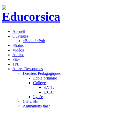
Accueil
Ouvrages
eBook / ePub
Photos
Vidéos
Audios
Sites
TNI
Autres Ressources
Dossiers Pédagogiques
Ecole primaire
Collège
S.V.T.
L.C.C
Lycée
Clé USB
Animations flash