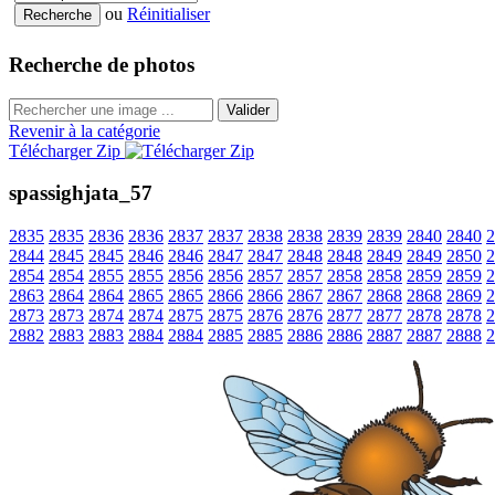
ou
Réinitialiser
Recherche de photos
Valider
Revenir à la catégorie
Télécharger Zip
spassighjata_57
2835
2835
2836
2836
2837
2837
2838
2838
2839
2839
2840
2840
2
2844
2845
2845
2846
2846
2847
2847
2848
2848
2849
2849
2850
2
2854
2854
2855
2855
2856
2856
2857
2857
2858
2858
2859
2859
2
2863
2864
2864
2865
2865
2866
2866
2867
2867
2868
2868
2869
2
2873
2873
2874
2874
2875
2875
2876
2876
2877
2877
2878
2878
2
2882
2883
2883
2884
2884
2885
2885
2886
2886
2887
2887
2888
2