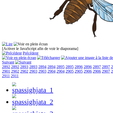
[Activer le JavaScript afin de voir le diaporama]
Précédent
Suivant
2892
2892
2893
2893
2894
2894
2895
2895
2896
2896
2897
2897
2
2901
2902
2902
2903
2903
2904
2904
2905
2905
2906
2906
2907
2
2911
2911