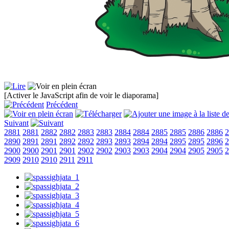
[Activer le JavaScript afin de voir le diaporama]
Précédent
Suivant
2881
2881
2882
2882
2883
2883
2884
2884
2885
2885
2886
2886
2
2890
2891
2891
2892
2892
2893
2893
2894
2894
2895
2895
2896
2
2900
2900
2901
2901
2902
2902
2903
2903
2904
2904
2905
2905
2
2909
2910
2910
2911
2911