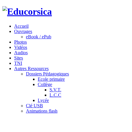
Accueil
Ouvrages
eBook / ePub
Photos
Vidéos
Audios
Sites
TNI
Autres Ressources
Dossiers Pédagogiques
Ecole primaire
Collège
S.V.T.
L.C.C
Lycée
Clé USB
Animations flash