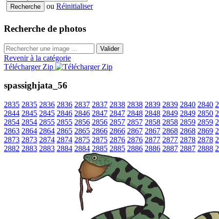
ou
Réinitialiser
Recherche de photos
Valider
Revenir à la catégorie
Télécharger Zip
spassighjata_56
2835
2835
2836
2836
2837
2837
2838
2838
2839
2839
2840
2840
2
2844
2845
2845
2846
2846
2847
2847
2848
2848
2849
2849
2850
2
2854
2854
2855
2855
2856
2856
2857
2857
2858
2858
2859
2859
2
2863
2864
2864
2865
2865
2866
2866
2867
2867
2868
2868
2869
2
2873
2873
2874
2874
2875
2875
2876
2876
2877
2877
2878
2878
2
2882
2883
2883
2884
2884
2885
2885
2886
2886
2887
2887
2888
2