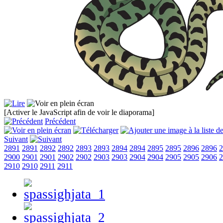
[Activer le JavaScript afin de voir le diaporama]
Précédent
Suivant
2891
2891
2892
2892
2893
2893
2894
2894
2895
2895
2896
2896
2
2900
2901
2901
2902
2902
2903
2903
2904
2904
2905
2905
2906
2
2910
2910
2911
2911