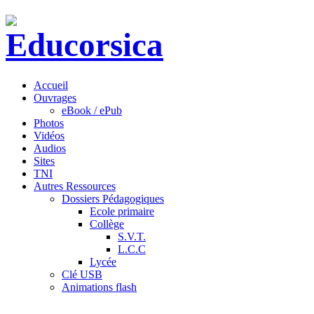
Accueil
Ouvrages
eBook / ePub
Photos
Vidéos
Audios
Sites
TNI
Autres Ressources
Dossiers Pédagogiques
Ecole primaire
Collège
S.V.T.
L.C.C
Lycée
Clé USB
Animations flash